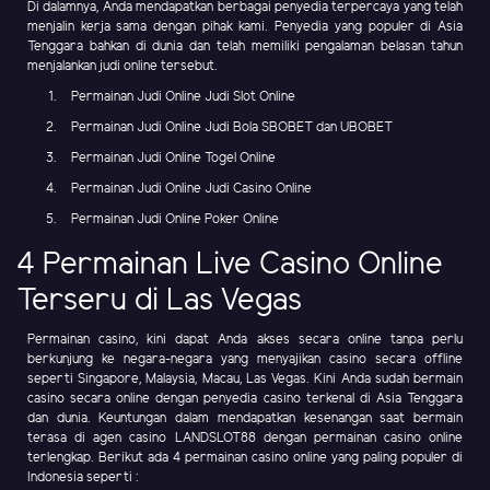
Di dalamnya, Anda mendapatkan berbagai penyedia terpercaya yang telah
menjalin kerja sama dengan pihak kami. Penyedia yang populer di Asia
Tenggara bahkan di dunia dan telah memiliki pengalaman belasan tahun
menjalankan judi online tersebut.
Permainan Judi Online Judi Slot Online
Permainan Judi Online Judi Bola SBOBET dan UBOBET
Permainan Judi Online Togel Online
Permainan Judi Online Judi Casino Online
Permainan Judi Online Poker Online
4 Permainan Live Casino Online
Terseru di Las Vegas
Permainan casino, kini dapat Anda akses secara online tanpa perlu
berkunjung ke negara-negara yang menyajikan casino secara offline
seperti Singapore, Malaysia, Macau, Las Vegas. Kini Anda sudah bermain
casino secara online dengan penyedia casino terkenal di Asia Tenggara
dan dunia. Keuntungan dalam mendapatkan kesenangan saat bermain
terasa di agen casino LANDSLOT88 dengan permainan casino online
terlengkap. Berikut ada 4 permainan casino online yang paling populer di
Indonesia seperti :