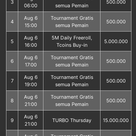
3
500.000
06:00
semua Pemain
Aug 6
Tournament Gratis
4
500.000
15:00
semua Pemain
Aug 6
5M Daily Freeroll,
5
5.000.000
16:00
Tcoins Buy-in
Aug 6
Tournament Gratis
6
500.000
17:00
semua Pemain
Aug 6
Tournament Gratis
7
500.000
19:00
semua Pemain
Aug 6
Tournament Gratis
8
500.000
21:00
semua Pemain
Aug 6
9
TURBO Thursday
15.000.000
21:00