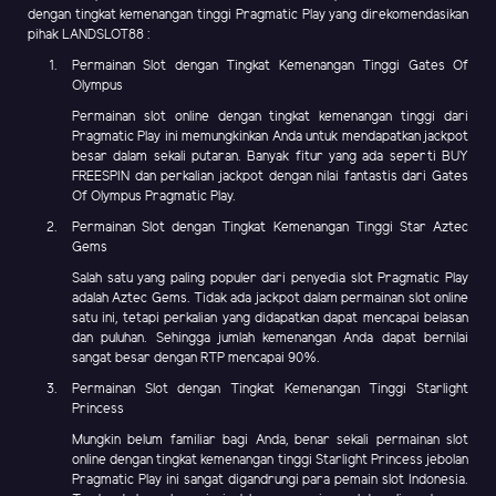
dengan tingkat kemenangan tinggi Pragmatic Play yang direkomendasikan
pihak LANDSLOT88 :
Permainan Slot dengan Tingkat Kemenangan Tinggi Gates Of
Olympus
Permainan slot online dengan tingkat kemenangan tinggi dari
Pragmatic Play ini memungkinkan Anda untuk mendapatkan jackpot
besar dalam sekali putaran. Banyak fitur yang ada seperti BUY
FREESPIN dan perkalian jackpot dengan nilai fantastis dari Gates
Of Olympus Pragmatic Play.
Permainan Slot dengan Tingkat Kemenangan Tinggi Star Aztec
Gems
Salah satu yang paling populer dari penyedia slot Pragmatic Play
adalah Aztec Gems. Tidak ada jackpot dalam permainan slot online
satu ini, tetapi perkalian yang didapatkan dapat mencapai belasan
dan puluhan. Sehingga jumlah kemenangan Anda dapat bernilai
sangat besar dengan RTP mencapai 90%.
Permainan Slot dengan Tingkat Kemenangan Tinggi Starlight
Princess
Mungkin belum familiar bagi Anda, benar sekali permainan slot
online dengan tingkat kemenangan tinggi Starlight Princess jebolan
Pragmatic Play ini sangat digandrungi para pemain slot Indonesia.