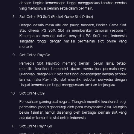
dengan tingkat kemenangan tinggi menggunakan taruhan rendah
yang mempunyai pemain setia dalam bermain.
Slot Online PG Soft (Pocket Game Slot Online)
Dengan desain masa kini dan paling modern, Pocket Game Slot
atau dikenal PG Soft Slot ini memberikan tampilan responsif.
Kesempatan menang dalam penyedia PG Soft slot Indonesia
sangatlah tinggi dengan variasi permainan slot online yang
menarik.
Slot Online PlaynGo
Penyedia Slot PlayNGo memang berdiri belum lama, tetapi
memiliki keunikan tersendiri dalam memainkan permainannya.
Dilengkapi dengan RTP slot tertinggi dibandingkan dengan produk
lainnya, maka Play'n Go slot memiliki sebutan penyedia dengan
tingkat kemenangan tinggi menggunakan taruhan terjangkau.
Slot Online CQ9
Perusahaan gaming asal negara Tiongkok memiliki keunikan di segi
permainan yang digandrungi oleh para masyarakat Asia. Mungkin
belum familiar, namun disenangi oleh berbagai pemain slot yang
ada dalam komunitas slot online Indonesia.
Slot Online Play n Go