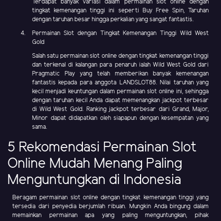
Terdapat banyak variasi dalam permainan slot online dengan
tingkat kemenangan tinggi ini seperti Buy Free Spin, Taruhan
dengan taruhan besar hingga perkalian yang sangat fantastis.
Permainan Slot dengan Tingkat Kemenangan Tinggi Wild West
Gold
Salah satu permainan slot online dengan tingkat kemenangan tinggi
dan terkenal di kalangan para penaruh ialah Wild West Gold dari
Pragmatic Play yang telah memberikan banyak kemenangan
fantastis kepada para anggota LANDSLOT88. Nilai taruhan yang
kecil menjadi keuntungan dalam permainan slot online ini, sehingga
dengan taruhan kecil Anda dapat memenangkan jackpot terbesar
di Wild West Gold. Ranking jackpot terbesar dari Grand, Major,
Minor dapat didapatkan oleh siapapun dengan kesempatan yang
sama.
5 Rekomendasi Permainan Slot
Online Mudah Menang Paling
Menguntungkan di Indonesia
Beragam permainan slot online dengan tingkat kemenangan tinggi yang
tersedia dari penyedia berjumlah ribuan. Mungkin Anda bingung dalam
memainkan permainan apa yang paling menguntungkan, pihak