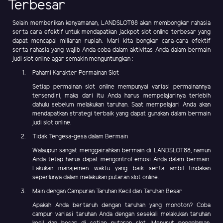
Terbesar
Selain memberikan kenyamanan, LANDSLOT88 akan membongkar rahasia
serta cara efektif untuk mendapatkan jackpot slot online terbesar yang
dapat mencapai miliaran rupiah. Mari kita bongkar cara-cara efektif
serta rahasia yang wajib Anda coba dalam aktivitas Anda dalam bermain
judi slot online agar semakin menguntungkan :
Pahami Karakter Permainan Slot
Setiap permainan slot online mempunyai variasi permainannya
tersendiri, maka dari itu Anda harus mempelajarinya terlebih
dahulu sebelum melakukan taruhan. Saat mempelajari Anda akan
mendapatkan strategi terbaik yang dapat gunakan dalam bermain
judi slot online.
Tidak Tergesa-gesa dalam Bermain
Walaupun sangat menggairahkan bermain di LANDSLOT88, namun
Anda tetap harus dapat mengontrol emosi Anda dalam bermain.
Lakukan manajemen waktu yang baik serta ambil tindakan
seperlunya dalam melakukan putaran slot online.
Main dengan Campuran Taruhan Kecil dan Taruhan Besar
Apakah Anda bertaruh dengan taruhan yang monoton? Coba
campur variasi taruhan Anda dengan sesekali melakukan taruhan